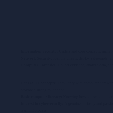
Information Security:
Understand core concepts, manage 
Network Security:
Identify threats, deploy safeguards, 
Computer Forensics:
Collect evidence, analyze data, and
General IT concepts:
Familiarity with computer hardwar
provide a strong foundation.
Basic computer literacy:
Knowing how to use computers a
Interest in cybersecurity:
A genuine curiosity and passion
learning process.