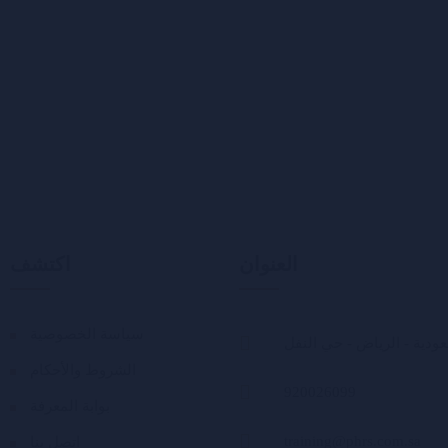
العنوان
اكتشف
سياسة الخصوصية
ودية - الرياض - حي النفل
الشروط والأحكام
920026099
بوابة المعرفة
training@phrs.com.sa
اتصل بنا