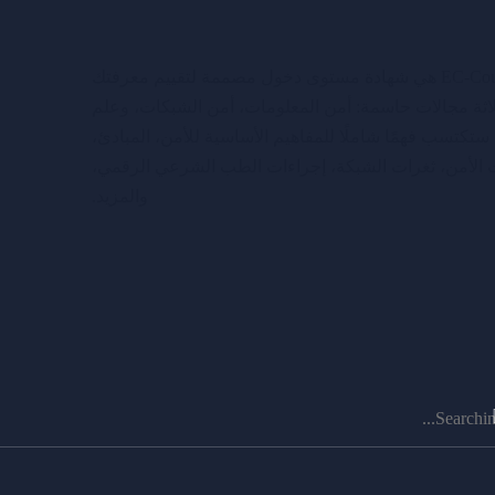
شهادة EC-Council Certified Security Specialist (ECSS) هي شهادة مستوى دخول مصممة لتقييم معرفتك
لاثة مجالات حاسمة: أمن المعلومات، أمن الشبكات، وعلم
كتسب فهمًا شاملًا للمفاهيم الأساسية للأمن، المبادئ،
 الأمن، ثغرات الشبكة، إجراءات الطب الشرعي الرقمي،
والمزيد.
Se