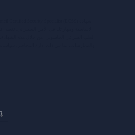
الأساسية ومهاراتك في الأمن السيبراني. تغطي ث
الطب الشرعي الحاسوبي. من خلال هذه الشهادة، ست
والممارسات، بما في ذلك إدارة المخاطر، سياسات
arch
for: