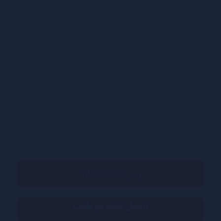
ر.س12,000.00
اتصل لتقديم طلب