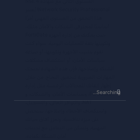
المستوى التالي مع شهادة NSE 4
Network Security Professional! يُعتبر
هذا التحقق من المستوى المهني أمرًا
أساسيًا لمحترفي الشبكات والأمان مثلك،
حيث يمكنك من إدارة أجهزة FortiGate
وتكوينها بثقة للعمليات اليومية. سواء كنت
تقوم بتثبيت الأجهزة وتكوينها، أو صياغة
سياسات الأمان، أو استكشاف مشكلات
الشبكة وإصلاحها، فإن هذه الشهادة تمنحك
المهارات الضرورية لتحقيق النجاح. من خلال
إظهار إتقانك للمجالات الرئيسية مثل إدارة
Search
FortiGate، وسياسات الأمان، والشبكات، و
for:
NAT، والتوافر العالي، والتسجيل،
واستكشاف الأخطاء وإصلاحها، ستحصل
على ميزة تنافسية، وتعزز آفاق حياتك
المهنية، وتتمكن من التعامل مع تحديات
أمان الشبكة بكفاءة.