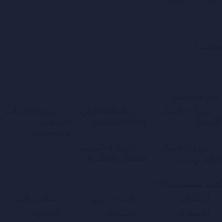
هاتف
*
اختر التخصص
*
دورة أساسيات
دراسة حالة في
دورة أساسيات
الإكسل
إدارة المشاريع
التسويق
والمبيعات
دورة أساسيات
دورة الحاسوب
الباور بي آي
للأعمال المكتبية
كيف سمعت عنا ؟
*
لينكد إن
إكس - تويتر
سناب شات
إنستغرام
فيسبوك
تيك توك